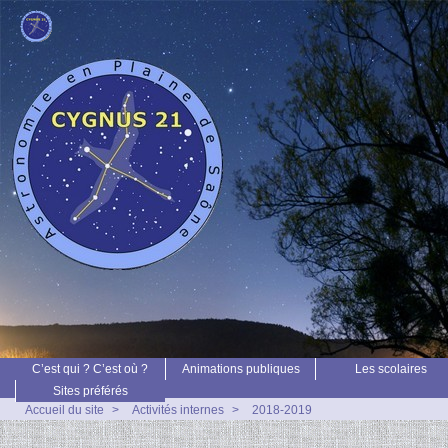
C’est qui ? C’est où ?
Animations publiques
Les scolaires
Sites préférés
Accueil du site
>
Activités internes
>
2018-2019