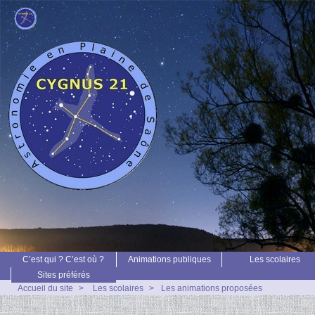
C’est qui ? C’est où ?
Animations publiques
Les scolaires
Sites préférés
Accueil du site
>
Les scolaires
>
Les animations proposées