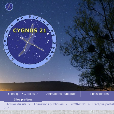
C’est qui ? C’est où ?
Animations publiques
Les scolaires
Sites préférés
Accueil du site
>
Animations publiques
>
2020-2021
>
L’éclipse partie
2021