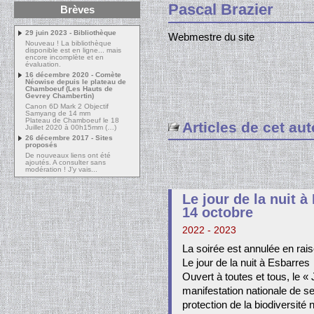
Pascal Brazier
Brèves
29 juin 2023 - Bibliothèque
Webmestre du site
Nouveau ! La bibliothèque
disponible est en ligne... mais
encore incomplète et en
évaluation.
16 décembre 2020 - Comète
Néowise depuis le plateau de
Chamboeuf (Les Hauts de
Gevrey Chambertin)
Canon 6D Mark 2 Objectif
Samyang de 14 mm
Plateau de Chamboeuf le 18
Articles de cet aut
Juillet 2020 à 00h15mm (…)
26 décembre 2017 - Sites
proposés
De nouveaux liens ont été
ajoutés. A consulter sans
modération ! J’y vais...
Le jour de la nuit 
14 octobre
2022 - 2023
La soirée est annulée en rai
Le jour de la nuit à Esbarres
Ouvert à toutes et tous, le «
manifestation nationale de sen
protection de la biodiversité 