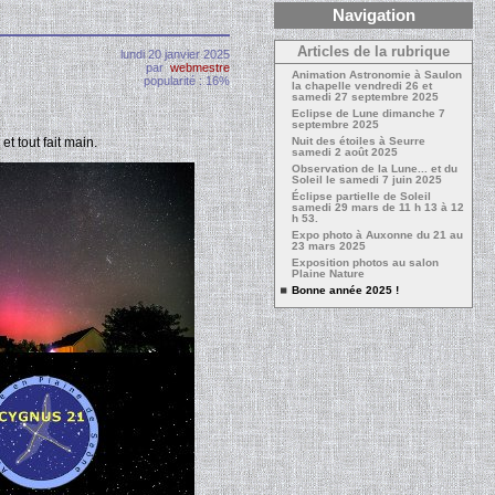
Navigation
Articles de la rubrique
lundi 20 janvier 2025
par
webmestre
Animation Astronomie à Saulon
popularité : 16%
la chapelle vendredi 26 et
samedi 27 septembre 2025
Eclipse de Lune dimanche 7
septembre 2025
t tout fait main.
Nuit des étoiles à Seurre
samedi 2 août 2025
Observation de la Lune... et du
Soleil le samedi 7 juin 2025
Éclipse partielle de Soleil
samedi 29 mars de 11 h 13 à 12
h 53.
Expo photo à Auxonne du 21 au
23 mars 2025
Exposition photos au salon
Plaine Nature
Bonne année 2025 !