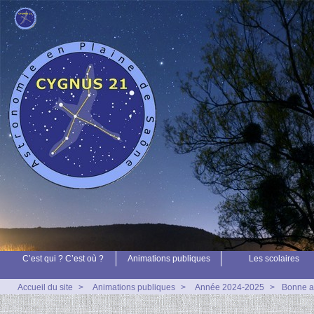
C’est qui ? C’est où ?
Animations publiques
Les scolaires
Accueil du site
>
Animations publiques
>
Année 2024-2025
>
Bonne a