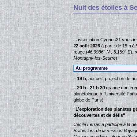
Nuit des étoiles à 
L’association Cygnus21 vous inv
22 août 2026
à partir de 19 h à
rouge (
46,9986° N ; 5,159° E
), 
Montagny-les-Seurre
)
Au programme
–
19 h
, accueil, projection de 
–
20 h - 21 h 30
grande confére
planétologue à l’Université Paris
globe de Paris).
"L’exploration des planètes g
découvertes et de défis"
Cécile Ferrari a participé à la
Brahic lors de la mission Voyage
Cassini en orbite autour de Sat