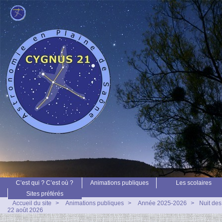
C’est qui ? C’est où ?
Animations publiques
Les scolaires
Sites préférés
Accueil du site
>
Animations publiques
>
Année 2025-2026
>
Nuit des
22 août 2026